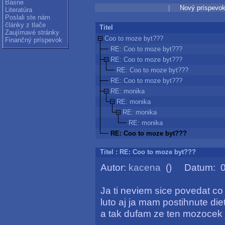
Básne
|
Nový príspevo
Literatúra
Poslali ste nám
články z tlače
Titel
Zaujímavé stránky
Coo to moze byt???
Finančný príspevok
RE: Coo to moze byt???
RE: Coo to moze byt???
RE: Coo to moze byt???
RE: Coo to moze byt???
RE: monika
RE: monika
RE: monika
RE: monika
RE: Coo to moze byt???
Titel : RE: Coo to moze byt???
Autor:
kacena
() Datum: 05
Ja ti neviem sice povedat co 
luto aj ja mam postihnute die
a tak dufam ze ten mozocek j