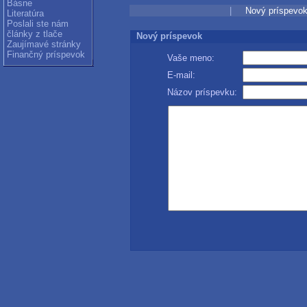
Básne
|
Nový príspevo
Literatúra
Poslali ste nám
články z tlače
Nový príspevok
Zaujímavé stránky
Finančný príspevok
Vaše meno:
E-mail:
Názov príspevku: