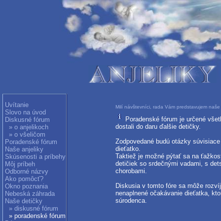
Uvítanie
Milí návštevníci, rada Vám predstavujem naše 
Slovo na úvod
Poradenské fórum je určené všetk
Diskusné fórum
dostali do daru ďalšie detičky.
» o anjelikoch
» o všeličom
Zodpovedané budú otázky súvisiace s
Poradenské fórum
dieťatko.
Naše anjeliky
Taktiež je možné pýtať sa na ťažkos
Skúsenosti a príbehy
detičiek so srdečnými vadami, s de
Môj príbeh
chorobami.
Odborné názvy
Ako pomôcť?
Diskusia v tomto fóre sa môže rozvíj
Okno poznania
nenaplnené očakávanie dieťatka, kto
Nebeská záhrada
súrodenca.
Naše detičky
» diskusné fórum
» poradenské fórum