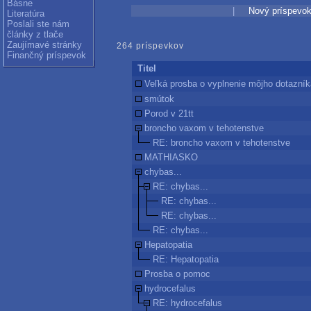
Básne
|
Nový príspevo
Literatúra
Poslali ste nám
články z tlače
Zaujímavé stránky
264 príspevkov
Finančný príspevok
Titel
Veľká prosba o vyplnenie môjho dotazník
smútok
Porod v 21tt
broncho vaxom v tehotenstve
RE: broncho vaxom v tehotenstve
MATHIASKO
chybas...
RE: chybas...
RE: chybas...
RE: chybas...
RE: chybas...
Hepatopatia
RE: Hepatopatia
Prosba o pomoc
hydrocefalus
RE: hydrocefalus