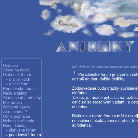
Uvítanie
Milí návštevníci, rada Vám predstavujem naše 
Slovo na úvod
Poradenské fórum je určené všetk
Diskusné fórum
dostali do daru ďalšie detičky.
» o anjelikoch
» o všeličom
Zodpovedané budú otázky súvisiace s
Poradenské fórum
dieťatko.
Naše anjeliky
Taktiež je možné pýtať sa na ťažkos
Skúsenosti a príbehy
detičiek so srdečnými vadami, s de
Môj príbeh
chorobami.
Odborné názvy
Ako pomôcť?
Diskusia v tomto fóre sa môže rozvíj
Okno poznania
nenaplnené očakávanie dieťatka, kto
Nebeská záhrada
súrodenca.
Naše detičky
» diskusné fórum
» poradenské fórum