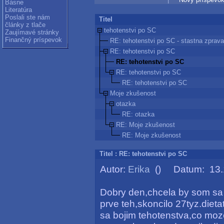
Básne
Literatúra
Poslali ste nám
Titel
články z tlače
tehotenstvi po SC
Zaujímavé stránky
Finančný príspevok
RE: tehotenstvi po SC - stastna zprava
RE: tehotenstvi po SC
RE: tehotenstvi po SC
RE: tehotenstvi po SC
RE: tehotenstvi po SC
Moje zkušenost
otazka
RE: otazka
RE: Moje zkušenost
RE: Moje zkušenost
Titel : RE: tehotenstvi po SC
Autor:
Erika
() Datum: 13.1
Dobry den,chcela by som sa s
prve teh,skoncilo 27tyz.diet
sa bojim tehotenstva,co moze