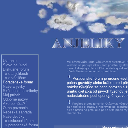
Uvítanie
Milí návštevníci, rada Vám chcem predstaviť P
Slovo na úvod
vedenie sa podujal lekár - sám postihnutý str
narodili dvojičky chlapci. Obidve detičky od za
Diskusné fórum
dňoch života musel odísť do nebíčka....
» o anjelikoch
» o všeličom
Poradenské fórum je určené všetký
Poradenské fórum
počas gravidity alebo krátko pred p
Naše anjeliky
otázky týkajúce sa napr. ohrozenia 
Skúsenosti a príbehy
úmrtiu dieťatka od prvých týždňov j
Môj príbeh
nedostatočne pochopenej, či vysvetle
Odborné názvy
Ako pomôcť?
Prosíme o porozumenie: Otázky zo všeobec
sa napríklad o otázky o nepravidelnej menštru
Okno poznania
alebo hrčiek na prsníku a pod.; tieto problém
Nebeská záhrada
stránkach).
Naše detičky
» diskusné fórum
» poradenské fórum
|
Nový príspevo