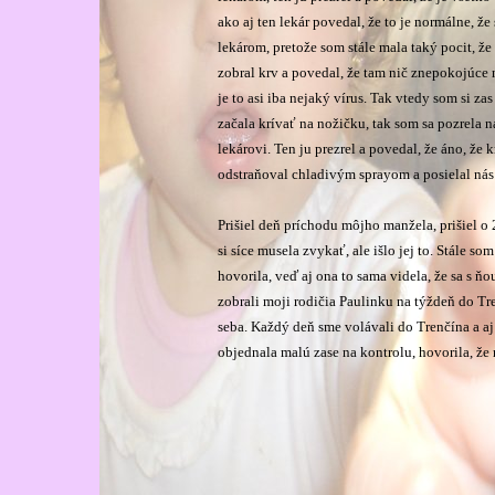
ako aj ten lekár povedal, že to je normálne, že
lekárom, pretože som stále mala taký pocit, že
zobral krv a povedal, že tam nič znepokojúce n
je to asi iba nejaký vírus. Tak vtedy som si za
začala krívať na nožičku, tak som sa pozrela n
lekárovi. Ten ju prezrel a povedal, že áno, že k
odstraňoval chladivým sprayom a posielal nás
Prišiel deň príchodu môjho manžela, prišiel o 
si síce musela zvykať, ale išlo jej to. Stále 
hovorila, veď aj ona to sama videla, že sa s ňo
zobrali moji rodičia Paulinku na týždeň do Tr
seba. Každý deň sme volávali do Trenčína a a
objednala malú zase na kontrolu, hovorila, že