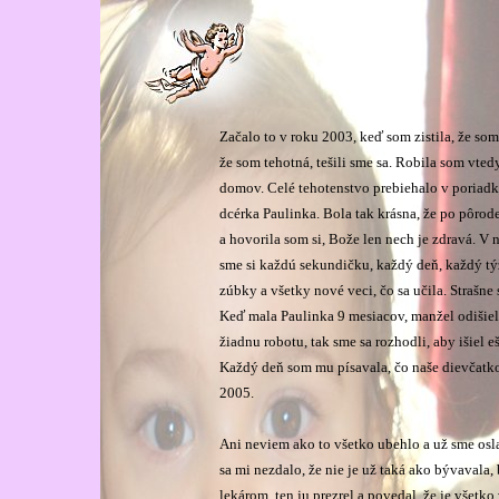
Začalo to v roku 2003, keď som zistila, že so
že som tehotná, tešili sme sa. Robila som vted
domov. Celé tehotenstvo prebiehalo v poriadku.
dcérka Paulinka. Bola tak krásna, že po pôrod
a hovorila som si, Bože len nech je zdravá. V
sme si každú sekundičku, každý deň, každý tý
zúbky a všetky nové veci, čo sa učila. Strašne s
Keď mala Paulinka 9 mesiacov, manžel odišiel 
žiadnu robotu, tak sme sa rozhodli, aby išiel e
Každý deň som mu písavala, čo naše dievčatko 
2005.
Ani neviem ako to všetko ubehlo a už sme osl
sa mi nezdalo, že nie je už taká ako bývavala, 
lekárom, ten ju prezrel a povedal, že je všetk