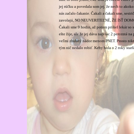
jej rúčku a povedala som jej, že nech to ako
nás začalo čakanie. Čakali a čakali sme, sestr
zavolajú, NO NEUVERITEĽNÉ, ŽE ÍSŤ DOM
Čakali sme 9 hodin, až potom prišiel lekár so 
ešte žije, ale že jej dáva najviac 2 percentá na
veľmi zhubný nádor menom PNET. Prosto nikto 
tým nič nedalo robiť. Keby bola o 2 roky starš