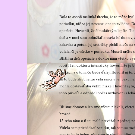
Bola to aspoň malinká útecha, že to môže byť 
poriadku, nič sa jej nestane, ona to zvládne. 
operáciu. Hovorili, že čím skôr tým lepšie. Ti
deň a v noci som bohužiaľ musela ísť domov, a
kakavka a potom jej sestričky pichli niečo na
volala, či je všetko v poriadku. Museli určite 
Blížil sa deň operácie a doktor nám všetko vy
robiť. Ten doktor z intenzívky hovoril, že ju 
rizikách a o tom, čo bude ďalej. Hovoril aj to
ak to bude zhubné, že veľa šancí v jej veku n
mohla dostávať iba veľmi nízke. Hovoril aj to
toho priveľa a odpadol počas rozhovoru s lek
Išli sme domov a len sme všetci plakali, všetci 
hrozné.
15-teho ráno o 6-tej malú prevážali z jednej 
Videla som prichádzať sanitku, tak som sa roz
mne to bolo jedno, ešte som ju chcela vidieť p