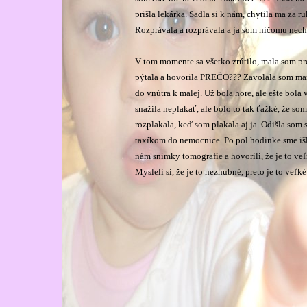
prišla lekárka. Sadla si k nám, chytila ma za r
Rozprávala a rozprávala a ja som ničomu nech
V tom momente sa všetko zrútilo, mala som pred
pýtala a hovorila PREČO??? Zavolala som mamk
do vnútra k malej. Už bola hore, ale ešte bola
snažila neplakať, ale bolo to tak ťažké, že so
rozplakala, keď som plakala aj ja. Odišla som
taxíkom do nemocnice. Po pol hodinke sme išli
nám snímky tomografie a hovorili, že je to ve
Mysleli si, že je to nezhubné, preto je to veľk