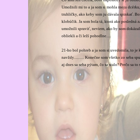
Umožnili mi to a ja som si mohla moju dcérku, 
truhličky, ako keby som ju dávala spinkať. Bol
klobúčik. Ja som bola tá, ktorá ako posledná 
umožnili spraviť, neviem, ako by som dokázala 
obliekli a či leží pohodlne.....
21-ho bol pohreb a ja som si uvedomila, to je 
navždy........... Konečne som všetko zo seba spu
aj dnes sa seba pýtam, čo sa stalo? Prečo sa t