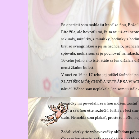
Po operácii som mohla íst hneď za ňou, Bože l
Ešte žila, ale hovorili mi, že sa asi už ani nepr
sekundy, minútky, z minútky, hodinky z hodin
brat so švangrinkou a jej sa nechcelo, nechcela
spievala, mohla som si ju pochovať na rukách, 
16-teho jedno a to isté. Stále sa len držala a d
nemá žiadne bolesti.
V noci zo 16 na 17-teho jej prišiel farár dať
ZLATÚŠIK MÔJ; CHOĎ A NETRÁP SA VIACEJ. V
náručí. Vôbec som neplakala, len som ju stále 
Sestričky mi povedali, ze s ňou môžem zostať
prísť a sa s ňou ešte rozlúčiť. Prišli a všeci sm
stalo. Nemohla som plakať, proste to nešlo, nep
Začali všetky tie vybavovačky ohľadom pohre
Čo som len chcela, bolo naposledy si ju obliec