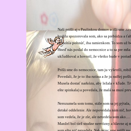
Naši prišli aj s Paulinkou domov a išli sme za
budila spozorovala som, ako sa prebúdza a ťa
nemohla pohnúť, iba ramienkom. To som už bol
Hneď nás poslal do nemocnice a to sa pre mňa 
ukľudňoval a hovoril, že všetko bude v poria
Prišli sme do nemocnice, tam ju vyšetrili, robili
Povedali, že je to iba rutina a že ju radšej po
Musela dostať narkózu, aby ležala v kľude. Tr
ešte spinkala) a povedala, že malá sa musí pre
Nerozumela som tomu, stále som sa jej pýtala,
detské oddelenie. Ale nepovedala nám nič, ho
som vedela, že je zle, ale nevedela som ako.....
Manžel bol tiež strašne nervózny a hlavne aj m
som ešte nič nevedela. Nakoniec sme prišli n