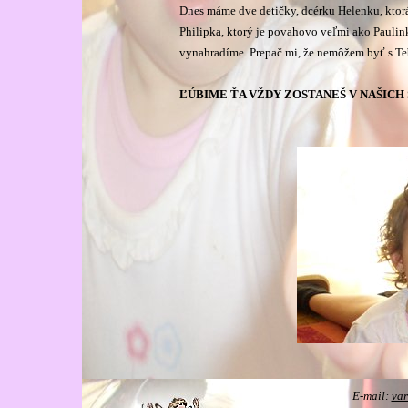
Dnes máme dve detičky, dcérku Helenku, ktorá
Philipka, ktorý je povahovo veľmi ako Paulinka
vynahradíme. Prepač mi, že nemôžem byť s Tebo
ĽÚBIME ŤA VŽDY ZOSTANEŠ V NAŠICH 
E-mail:
va