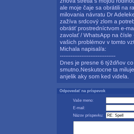
znova stretla s mojou rodin
ale moje čaje sa obrátili na
milovania návratu Dr Adelek
zažíva srdcový zlom a potreb
obrátiť prostredníctvom e-
zavolať / WhatsApp na čísle
vašich problémov v tomto vz
Michala napisal/a:
-------------------------------
Dnes je presne 6 týždňov co 
smutno.Neskutocne ta milujem
anjelik aky som ked videla.
Odpovedať na príspevok
Vaše meno:
E-mail:
Názov príspevku: