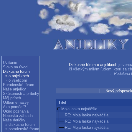
Uvítanie
Diskusné fórum o anjelikoch
je venov
Slovo na úvod
či všetkým milým ľuďom, ktorí sa chc
Diskusné fórum
.. Podel
» o anjelikoch
» o všeličom
Poradenské fórum
Naše anjeliky
|
Nový príspevo
Skúsenosti a príbehy
Môj príbeh
Odborné názvy
Titel
Ako pomôcť?
Moja laska najväčšia
Okno poznania
RE: Moja laska najväčšia
Nebeská záhrada
Naše detičky
RE: Moja laska najväčšia
» diskusné fórum
RE: Moja laska najväčšia
» poradenské fórum