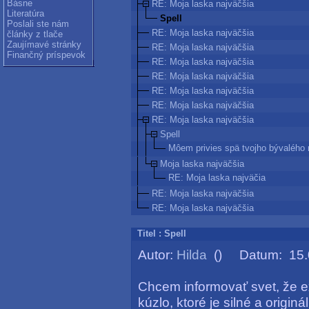
Básne
RE: Moja laska najväčšia
Literatúra
Spell
Poslali ste nám
RE: Moja laska najväčšia
články z tlače
Zaujímavé stránky
RE: Moja laska najväčšia
Finančný príspevok
RE: Moja laska najväčšia
RE: Moja laska najväčšia
RE: Moja laska najväčšia
RE: Moja laska najväčšia
RE: Moja laska najväčšia
Spell
Môem privies spä tvojho bývalého
Moja laska najväčšia
RE: Moja laska najväčia
RE: Moja laska najväčšia
RE: Moja laska najväčšia
Titel : Spell
Autor:
Hilda
() Datum: 15.0
Chcem informovať svet, že ex
kúzlo, ktoré je silné a origi