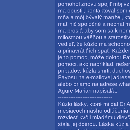
pomohol znovu spojiť môj v
ma opustil, kontaktoval som 
mňa a môj bývalý manžel, kt
mať nič spoločné a nechal mi
ma prosiť, aby som sa k nemu 
milostnou vášňou a starostl
vedieť, že kúzlo má schopno
a prinavrátiť ich späť. Každé
jeho pomoc, môže doktor Fa
pomoci, ako napríklad, rieš
prípadov, kúzla smrti, ducho
Fayosu na e-mailovej adre
alebo priamo na adrese wh
Agure Marian napisal/a:
-------------------------------
Kúzlo lásky, ktoré mi dal Dr 
mesiacoch nášho odlúčenia. 
rozviesť kvôli mladému dievč
stala jej dcérou. Láska kúzl