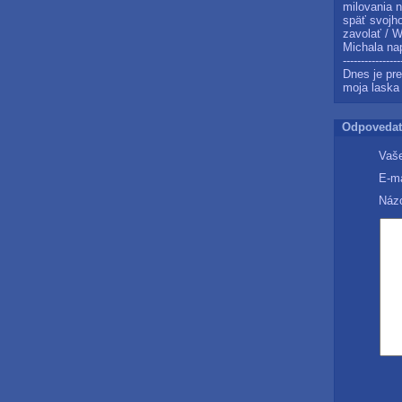
milovania 
späť svojh
zavolať / 
Michala nap
----------------
Dnes je pr
moja laska 
Odpovedať
Vaše
E-ma
Názo