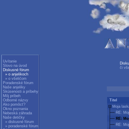
Uvítanie
Disku
Slovo na úvod
či vš
Diskusné fórum
» o anjelikoch
» o všeličom
Poradenské fórum
Naše anjeliky
Skúsenosti a príbehy
Môj príbeh
Odborné názvy
Titel
Ako pomôcť?
Moja lask
Okno poznania
RE: Moj
Nebeská záhrada
Naše detičky
RE: Moj
» diskusné fórum
RE: Moj
» poradenské fórum