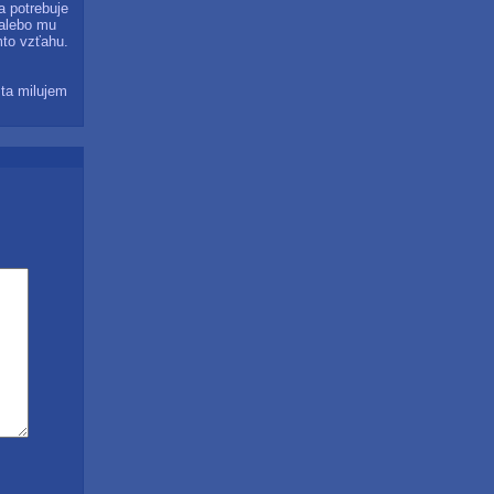
a potrebuje
 alebo mu
mto vzťahu.
 ta milujem