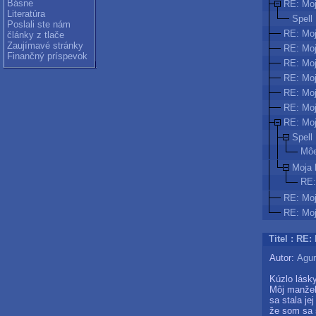
Básne
RE: Moj
Literatúra
Spell
Poslali ste nám
RE: Moj
články z tlače
Zaujímavé stránky
RE: Moj
Finančný príspevok
RE: Moj
RE: Moj
RE: Moj
RE: Moj
RE: Moj
Spell
Mô
Moja 
RE:
RE: Moj
RE: Moj
Titel : RE:
Autor:
Agur
Kúzlo lásky
Môj manžel 
sa stala je
že som sa 