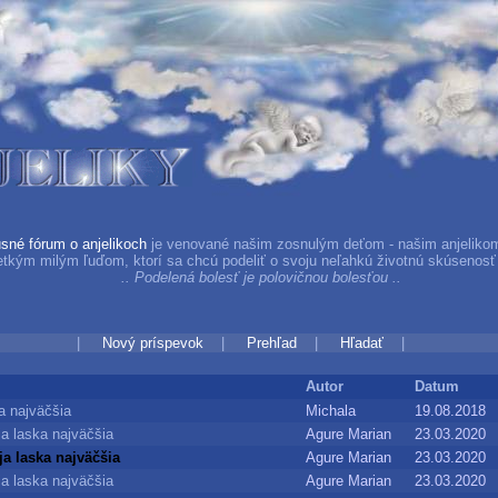
sné fórum o anjelikoch
je venované našim zosnulým deťom - našim anjelikom
etkým milým ľuďom, ktorí sa chcú podeliť o svoju neľahkú životnú skúsenosť 
.. Podelená bolesť je polovičnou bolesťo
|
Nový príspevok
|
Prehľad
|
Hľadať
|
Autor
Datum
a najväčšia
Michala
19.08.2018 
a laska najväčšia
Agure Marian
23.03.2020 
a laska najväčšia
Agure Marian
23.03.2020 
a laska najväčšia
Agure Marian
23.03.2020 