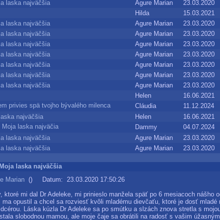
a laska najväčšia
Agure Marian
23.03.2020 
Hilda
15.03.2021 
a laska najväčšia
Agure Marian
23.03.2020 
a laska najväčšia
Agure Marian
23.03.2020 
a laska najväčšia
Agure Marian
23.03.2020 
a laska najväčšia
Agure Marian
23.03.2020 
a laska najväčšia
Agure Marian
23.03.2020 
a laska najväčšia
Agure Marian
23.03.2020 
a laska najväčšia
Agure Marian
23.03.2020 
Helen
16.06.2021 
em privies spä tvojho bývalého milenca
Cláudia
11.12.2024 
laska najväčšia
Helen
16.06.2021 
 Moja laska najväčia
Dammy
04.07.2024 
a laska najväčšia
Agure Marian
23.03.2020 
a laska najväčšia
Agure Marian
23.03.2020 
 Moja laska najväčšia
e Marian
() Datum: 23.03.2020 17:50:26
, ktoré mi dal Dr Adeleke, mi prinieslo manžela späť po 6 mesiacoch nášho o
ma opustil a chcel sa rozviesť kvôli mladému dievčaťu, ktoré je dosť mladé 
j dcérou. Láska kúzla Dr Adeleke sa po smútku a slzách znova stretla s mojou
stala slobodnou mamou, ale moje čaje sa obrátili na radosť s vašim úžasný