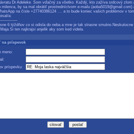
návratu Dr Adeleke. Som vďačný za všetko. Každý, kto zažíva srdcový zlom 
o milenca, by sa mal obrátiť prostredníctvom e-mailu (aoba5019@gmail.com)
WhatsApp na čísle +27740386124 .... a to bude koniec vašich problémov v to
isal/a:
---------------
esne 6 týždňov co si odisla do neba a mne je tak strasne smutno.Neskutocne
Maja.Si ten najkrajsi anjelik aky som ked videla.
 na príspevok
 meno:
il:
v príspevku: