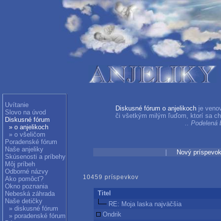
Uvítanie
Diskusné fórum o anjelikoch
je venov
Slovo na úvod
či všetkým milým ľuďom, ktorí sa chc
Diskusné fórum
.. Podel
» o anjelikoch
» o všeličom
Poradenské fórum
Naše anjeliky
|
Nový príspevo
Skúsenosti a príbehy
Môj príbeh
Odborné názvy
10459 príspevkov
Ako pomôcť?
Okno poznania
Titel
Nebeská záhrada
Naše detičky
RE: Moja laska najväčšia
» diskusné fórum
Ondrik
» poradenské fórum