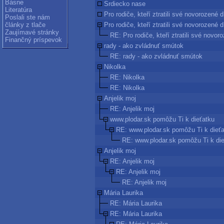
Básne
Srdiecko nase
Literatúra
Pro rodiče, kteří ztratili své novorozené d
Poslali ste nám
články z tlače
Pro rodiče, kteří ztratili své novorozené d
Zaujímavé stránky
RE: Pro rodiče, kteří ztratili své novor
Finančný príspevok
rady - ako zvládnuť smútok
RE: rady - ako zvládnuť smútok
Nikolka
RE: Nikolka
RE: Nikolka
Anjelik moj
RE: Anjelik moj
www.plodar.sk pomôžu Ti k dieťatku
RE: www.plodar.sk pomôžu Ti k dieť
RE: www.plodar.sk pomôžu Ti k di
Anjelik moj
RE: Anjelik moj
RE: Anjelik moj
RE: Anjelik moj
Mária Laurika
RE: Mária Laurika
RE: Mária Laurika